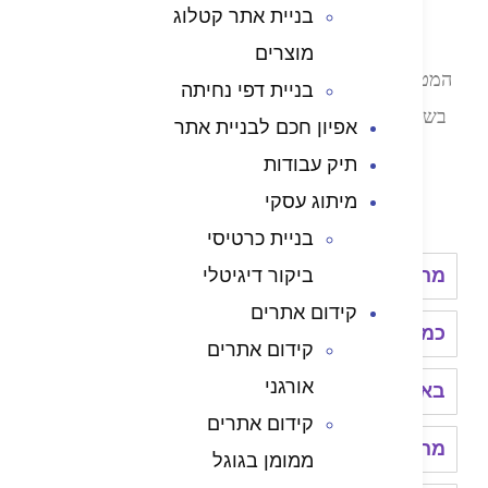
בניית אתר קטלוג
לפרסם אותו בצורה ממוקדת יותר.
מוצרים
ה של העמוד הזה היא לעשות סדר, להסביר דברים
בניית דפי נחיתה
ה פשוטה וברורה, ולעזור לכם להבין מה נכון לעסק
אפיון חכם לבניית אתר
שלכם לפני שמתקדמים.
תיק עבודות
מיתוג עסקי
שאלות נפוצות על בניית אתרים
בניית כרטיסי
ההבדל בין אתר תדמית לאתר מכירתי?
ביקור דיגיטלי
קידום אתרים
 זמן לוקח לבנות אתר אינטרנט מקצועי?
קידום אתרים
אורגני
זו מערכת כדאי לבנות אתר?
קידום אתרים
זה דף נחיתה ומתי צריך אותו?
ממומן בגוגל