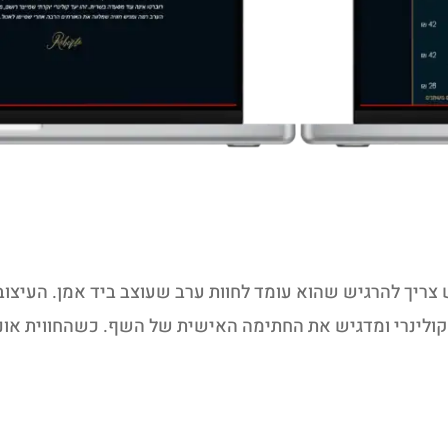
ריך להרגיש שהוא עומד לחוות ערב שעוצב ביד אמן. העיצוב נ
קולינרי ומדגיש את החתימה האישית של השף. כשהחווית אונל